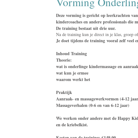
Vorming Onderling
Deze vorming is gericht op leerkrachten van
kindercoaches en andere professionals die 
De training bestaat uit drie uur.
Na de training kun je direct in je klas, groep
Je doet tijdens de training vooral zelf ve
Inhoud Training
Theorie:
wat is onderlinge kindermassage en aanraak
wat kun je ermee
waarom werkt het
Praktijk
Aanraak- en massagewerkvormen (4-12 jaar
Massageverhalen (0-6 en van 6-12 jaar)
We werken onder andere met de Happy Kid
en de kriebelkist.
Kosten van de training: €149,00