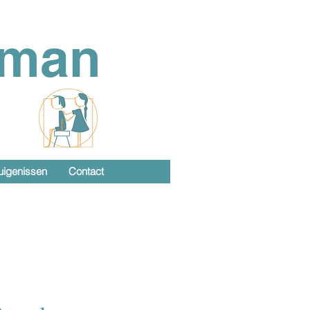
rman
uigenissen
Contact